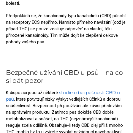
bolesti.
Předpokládá se, že kanabinoidy typu kanabidiolu (CBD) působí
na receptory ECS nepřímo. Namísto přímého navázání (což je
případ THC) se pouze zesiluje odpověď na vlastní, tělu
přirozené kanabinoidy. Tím může dojít ke zlepšení celkové
pohody vašeho psa.
Bezpečné užívání CBD u psů – na co
si dát pozor
studie o bezpečnosti CBD u
K dispozici jsou už některé
psů
, které potvrzují nízký výskyt vedlejších účinků a dobrou
snášenlivost. Bezpečnost při používání ale závisí především
na správném produktu. Zatímco pes dokáže CBD dobře
metabolizovat a snášet, na THC (nejznámější kanabinoid)
reaguje zcela odlišně. Obsahuje-li tedy CBD olej příliš mnoho
THC, mohlo by to u zvířete vyvolat nežádoucí psychoaktivní