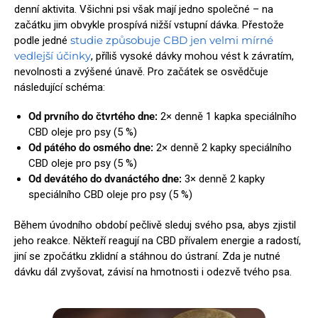
denní aktivita. Všichni psi však mají jedno společné – na
začátku jim obvykle prospívá nižší vstupní dávka. Přestože
studie způsobuje CBD jen velmi mírné
podle jedné
vedlejší účinky
, příliš vysoké dávky mohou vést k závratím,
nevolnosti a zvýšené únavě. Pro začátek se osvědčuje
následující schéma:
Od prvního do čtvrtého dne:
2× denně 1 kapka speciálního
CBD oleje pro psy (5 %)
Od pátého do osmého dne:
2× denně 2 kapky speciálního
CBD oleje pro psy (5 %)
Od devátého do dvanáctého dne:
3× denně 2 kapky
speciálního CBD oleje pro psy (5 %)
Během úvodního období pečlivě sleduj svého psa, abys zjistil
jeho reakce. Někteří reagují na CBD přívalem energie a radostí,
jiní se zpočátku zklidní a stáhnou do ústraní. Zda je nutné
dávku dál zvyšovat, závisí na hmotnosti i odezvě tvého psa.