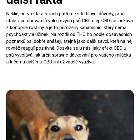
Neklid, nervozita a strach patří mezi tři hlavní důvody, proč
stále více chovatelů volí u svých psů CBD olej. CBD se získává
z konopné rostliny a je to přirozený kanabinoid, který nemá
psychoaktivní účinek. Na rozdíl od THC ho podle dosavadních
poznatků psi dobře snášejí, stejně jako další savci, kteří na něj
rovněž reagují pozitivně. Dozvíte se u nás, jaký efekt CBD u
psů vyvolává, jak určit správné dávkování pro vašeho miláčka
a k čemu dalšímu CBD jiní uživatelé využívají.