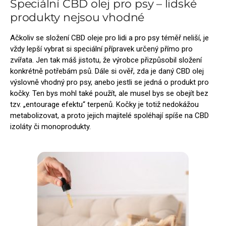
Speciální CBD olej pro psy – lidské
produkty nejsou vhodné
Ačkoliv se složení CBD oleje pro lidi a pro psy téměř neliší, je
vždy lepší vybrat si speciální přípravek určený přímo pro
zvířata. Jen tak máš jistotu, že výrobce přizpůsobil složení
konkrétně potřebám psů. Dále si ověř, zda je daný CBD olej
výslovně vhodný pro psy, anebo jestli se jedná o produkt pro
kočky. Ten bys mohl také použít, ale musel bys se obejít bez
tzv. „entourage efektu“ terpenů. Kočky je totiž nedokážou
metabolizovat, a proto jejich majitelé spoléhají spíše na CBD
izoláty či monoprodukty.