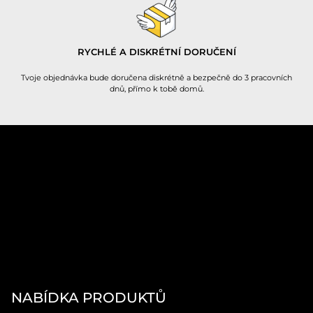
RYCHLÉ A DISKRÉTNÍ DORUČENÍ
Tvoje objednávka bude doručena diskrétně a bezpečně do 3 pracovních
dnů, přímo k tobě domů.
NABÍDKA PRODUKTŮ