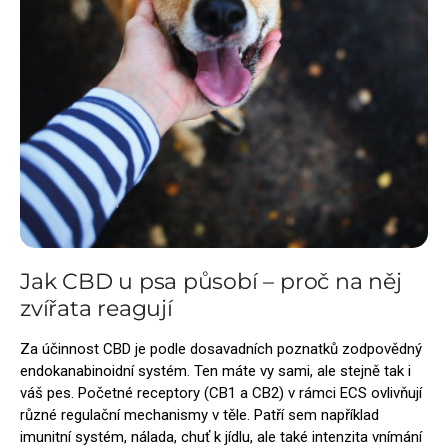
Jak CBD u psa působí – proč na něj
zvířata reagují
Za účinnost CBD je podle dosavadních poznatků zodpovědný
endokanabinoidní systém. Ten máte vy sami, ale stejně tak i
váš pes. Početné receptory (CB1 a CB2) v rámci ECS ovlivňují
různé regulační mechanismy v těle. Patří sem například
imunitní systém, nálada, chuť k jídlu, ale také intenzita vnímání