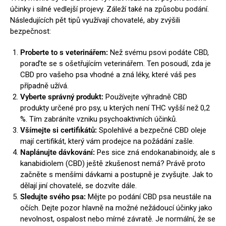
účinky i silné vedlejší projevy. Záleží také na způsobu podání.
Následujících pět tipů využívají chovatelé, aby zvýšili
bezpečnost:
Proberte to s veterinářem:
Než svému psovi podáte CBD,
poraďte se s ošetřujícím veterinářem. Ten posoudí, zda je
CBD pro vašeho psa vhodné a zná léky, které váš pes
případně užívá.
Vyberte správný produkt:
Používejte výhradně CBD
produkty určené pro psy, u kterých není THC vyšší než 0,2
%. Tím zabráníte vzniku psychoaktivních účinků.
Všímejte si certifikátů:
Spolehlivé a bezpečné CBD oleje
mají certifikát, který vám prodejce na požádání zašle.
Naplánujte dávkování:
Pes sice zná endokanabinoidy, ale s
kanabidiolem (CBD) ještě zkušenost nemá? Právě proto
začněte s menšími dávkami a postupně je zvyšujte. Jak to
dělají jiní chovatelé, se dozvíte dále.
Sledujte svého psa:
Mějte po podání CBD psa neustále na
očích. Dejte pozor hlavně na možné nežádoucí účinky jako
nevolnost, ospalost nebo mírné závratě. Je normální, že se