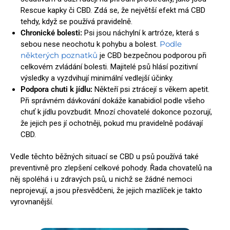
Rescue kapky či CBD. Zdá se, že největší efekt má CBD
tehdy, když se používá pravidelně.
Chronické bolesti:
Psi jsou náchylní k artróze, která s
Podle
sebou nese neochotu k pohybu a bolest.
některých poznatků
je CBD bezpečnou podporou při
celkovém zvládání bolesti. Majitelé psů hlásí pozitivní
výsledky a vyzdvihují minimální vedlejší účinky.
Podpora chuti k jídlu:
Někteří psi ztrácejí s věkem apetit.
Při správném dávkování dokáže kanabidiol podle všeho
chuť k jídlu povzbudit. Mnozí chovatelé dokonce pozorují,
že jejich pes jí ochotněji, pokud mu pravidelně podávají
CBD.
Vedle těchto běžných situací se CBD u psů používá také
preventivně pro zlepšení celkové pohody. Řada chovatelů na
něj spoléhá i u zdravých psů, u nichž se žádné nemoci
neprojevují, a jsou přesvědčeni, že jejich mazlíček je takto
vyrovnanější.