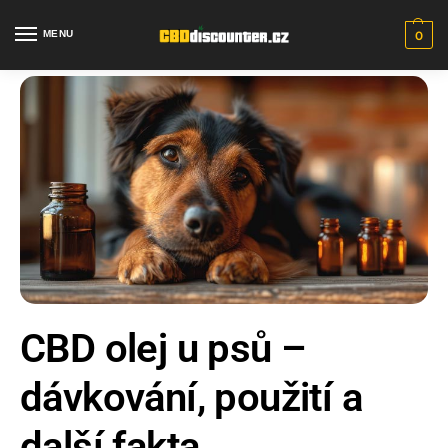
MENU
0
CBD olej u psů –
dávkování, použití a
další fakta