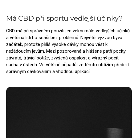
Má CBD při sportu vedlejší účinky?
CBD má při správném použití jen velmi málo vedlejších účinků
a většina lidí ho snáší bez problémů. Největší výzvou bývá
začátek, protože příliš vysoké dávky mohou vést k
nežádoucím jevům. Mezi pozorované a hlášené patří pocity
závratě, trávicí potíže, zvýšená ospalost a výrazný pocit
sucha v ústech. Ve většině případů lze těmto obtížím předejít
správným dávkováním a vhodnou aplikací.