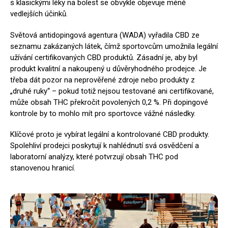
s klasickými léky na bolest se obvykle objevuje méně
vedlejších účinků.
Světová antidopingová agentura (WADA) vyřadila CBD ze
seznamu zakázaných látek, čímž sportovcům umožnila legální
užívání certifikovaných CBD produktů. Zásadní je, aby byl
produkt kvalitní a nakoupený u důvěryhodného prodejce. Je
třeba dát pozor na neprověřené zdroje nebo produkty z
„druhé ruky“ – pokud totiž nejsou testované ani certifikované,
může obsah THC překročit povolených 0,2 %. Při dopingové
kontrole by to mohlo mít pro sportovce vážné následky.
Klíčové proto je vybírat legální a kontrolované CBD produkty.
Spolehliví prodejci poskytují k nahlédnutí svá osvědčení a
laboratorní analýzy, které potvrzují obsah THC pod
stanovenou hranicí.