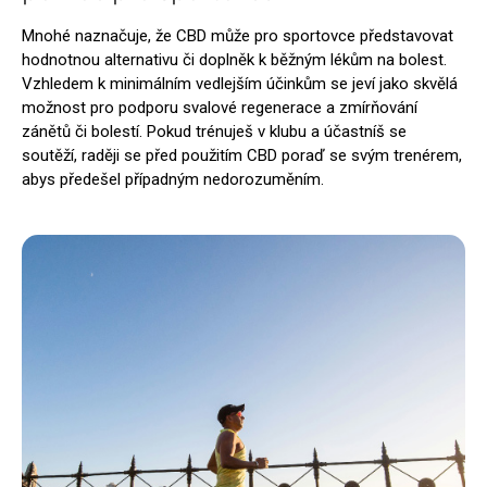
Mnohé naznačuje, že CBD může pro sportovce představovat
hodnotnou alternativu či doplněk k běžným lékům na bolest.
Vzhledem k minimálním vedlejším účinkům se jeví jako skvělá
možnost pro podporu svalové regenerace a zmírňování
zánětů či bolestí. Pokud trénuješ v klubu a účastníš se
soutěží, raději se před použitím CBD poraď se svým trenérem,
abys předešel případným nedorozuměním.