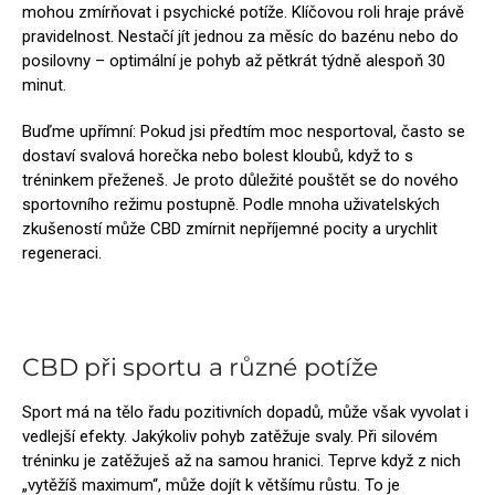
mohou zmírňovat i psychické potíže. Klíčovou roli hraje právě
pravidelnost. Nestačí jít jednou za měsíc do bazénu nebo do
posilovny – optimální je pohyb až pětkrát týdně alespoň 30
minut.
Buďme upřímní: Pokud jsi předtím moc nesportoval, často se
dostaví svalová horečka nebo bolest kloubů, když to s
tréninkem přeženeš. Je proto důležité pouštět se do nového
sportovního režimu postupně. Podle mnoha uživatelských
zkušeností může CBD zmírnit nepříjemné pocity a urychlit
regeneraci.
CBD při sportu a různé potíže
Sport má na tělo řadu pozitivních dopadů, může však vyvolat i
vedlejší efekty. Jakýkoliv pohyb zatěžuje svaly. Při silovém
tréninku je zatěžuješ až na samou hranici. Teprve když z nich
„vytěžíš maximum“, může dojít k většímu růstu. To je