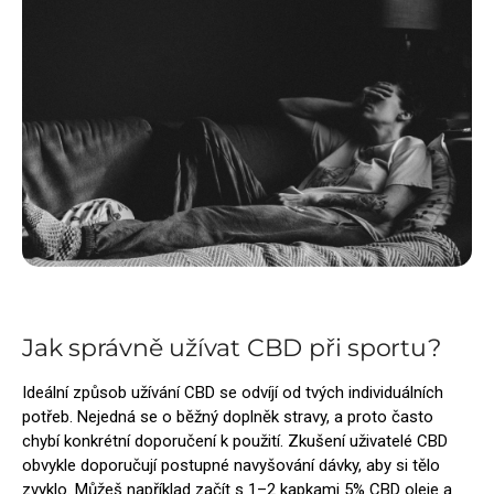
Jak správně užívat CBD při sportu?
Ideální způsob užívání CBD se odvíjí od tvých individuálních
potřeb. Nejedná se o běžný doplněk stravy, a proto často
chybí konkrétní doporučení k použití. Zkušení uživatelé CBD
obvykle doporučují postupné navyšování dávky, aby si tělo
zvyklo. Můžeš například začít s 1–2 kapkami 5% CBD oleje a