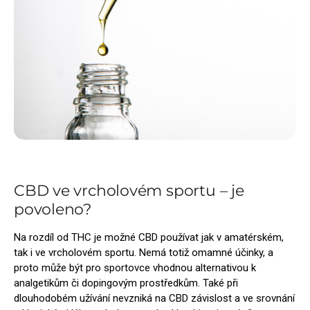
CBD ve vrcholovém sportu – je
povoleno?
Na rozdíl od THC je možné CBD používat jak v amatérském,
tak i ve vrcholovém sportu. Nemá totiž omamné účinky, a
proto může být pro sportovce vhodnou alternativou k
analgetikům či dopingovým prostředkům. Také při
dlouhodobém užívání nevzniká na CBD závislost a ve srovnání