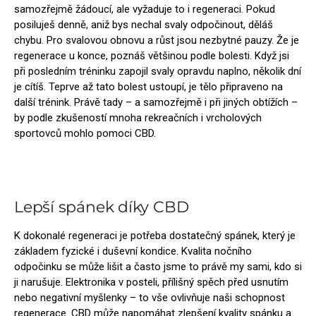
samozřejmě žádoucí, ale vyžaduje to i regeneraci. Pokud
posiluješ denně, aniž bys nechal svaly odpočinout, děláš
chybu. Pro svalovou obnovu a růst jsou nezbytné pauzy. Že je
regenerace u konce, poznáš většinou podle bolesti. Když jsi
při posledním tréninku zapojil svaly opravdu naplno, několik dní
je cítíš. Teprve až tato bolest ustoupí, je tělo připraveno na
další trénink. Právě tady – a samozřejmě i při jiných obtížích –
by podle zkušeností mnoha rekreačních i vrcholových
sportovců mohlo pomoci CBD.
Lepší spánek díky CBD
K dokonalé regeneraci je potřeba dostatečný spánek, který je
základem fyzické i duševní kondice. Kvalita nočního
odpočinku se může lišit a často jsme to právě my sami, kdo si
ji narušuje. Elektronika v posteli, přílišný spěch před usnutím
nebo negativní myšlenky – to vše ovlivňuje naši schopnost
regenerace. CBD může napomáhat zlepšení kvality spánku a