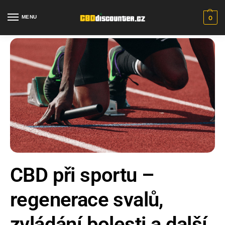
MENU
0
CBD při sportu –
regenerace svalů,
zvládání bolesti a další