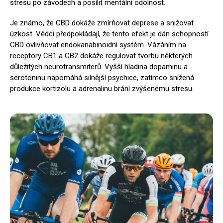
stresu po závodech a posílit mentální odolnost.
Je známo, že CBD dokáže zmírňovat deprese a snižovat
úzkost. Vědci předpokládají, že tento efekt je dán schopností
CBD ovlivňovat endokanabinoidní systém. Vázáním na
receptory CB1 a CB2 dokáže regulovat tvorbu některých
důležitých neurotransmiterů. Vyšší hladina dopaminu a
serotoninu napomáhá silnější psychice, zatímco snížená
produkce kortizolu a adrenalinu brání zvýšenému stresu.