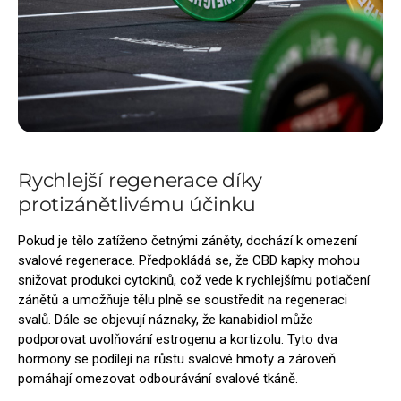
Rychlejší regenerace díky
protizánětlivému účinku
Pokud je tělo zatíženo četnými záněty, dochází k omezení
svalové regenerace. Předpokládá se, že CBD kapky mohou
snižovat produkci cytokinů, což vede k rychlejšímu potlačení
zánětů a umožňuje tělu plně se soustředit na regeneraci
svalů. Dále se objevují náznaky, že kanabidiol může
podporovat uvolňování estrogenu a kortizolu. Tyto dva
hormony se podílejí na růstu svalové hmoty a zároveň
pomáhají omezovat odbourávání svalové tkáně.