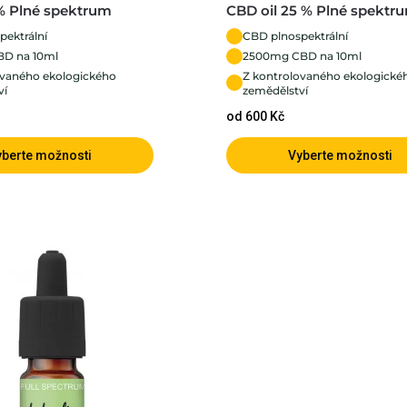
% Plné spektrum
CBD oil 25 % Plné spektr
pektrální
CBD plnospektrální
D na 10ml
2500mg CBD na 10ml
ovaného ekologického
Z kontrolovaného ekologické
ví
zemědělství
od 600 Kč
yberte možnosti
Vyberte možnosti