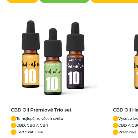
CBD Oil Prémiové Trio set
CBD Oil H
To nejlepší ze všech světů
Vysoce kval
CBD, CBG A CBN
CBD A CB
Certifikát GMP
Prémiová k