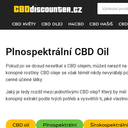
CBD KVĚTY
CBD OLEJ
H4CBD
CBD HAŠIŠ
CBD
Plnospektrální CBD Oil
Pokud jsi se dosud nesetkal s CBD olejem, můžeš narazit na 
konopné rostliny. CBD oleje se však téměř nikdy nevyrábějí p
cenné účinné látky.
Jaký je tedy rozdíl mezi jednotlivými CBD oleji? Který by mě
konopný extrakt podle tvých potřeb a vysvětlili ti, jaké vlastn
CBD oil
Plnospektrální
Širokospektrální