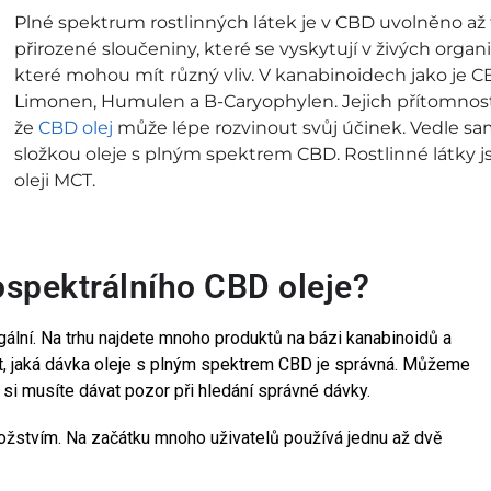
Plné spektrum rostlinných látek je v CBD uvolněno až 
přirozené sloučeniny, které se vyskytují v živých orga
které mohou mít různý vliv. V kanabinoidech jako je C
Limonen, Humulen a B-Caryophylen. Jejich přítomnost
že
CBD olej
může lépe rozvinout svůj účinek. Vedle sa
složkou oleje s plným spektrem CBD. Rostlinné látky j
oleji MCT.
ospektrálního CBD oleje?
ální. Na trhu najdete mnoho produktů na bázi kanabinoidů a
t, jaká dávka oleje s plným spektrem CBD je správná. Můžeme
o si musíte dávat pozor při hledání správné dávky.
žstvím. Na začátku mnoho uživatelů používá jednu až dvě