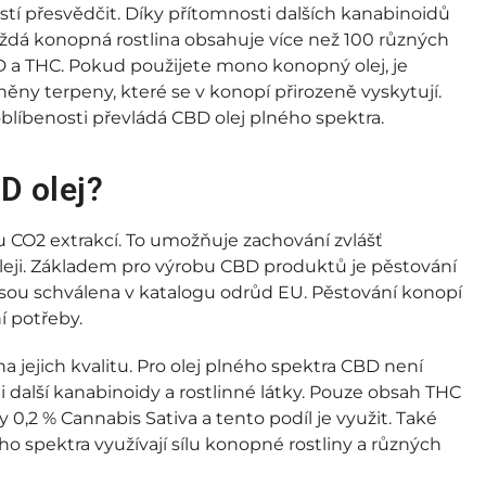
í přesvědčit. Díky přítomnosti dalších kanabinoidů
aždá konopná rostlina obsahuje více než 100 různých
 a THC. Pokud použijete mono konopný olej, je
ěny terpeny, které se v konopí přirozeně vyskytují.
blíbenosti převládá CBD olej plného spektra.
D olej?
 CO2 extrakcí. To umožňuje zachování zvlášť
eji. Základem pro výrobu CBD produktů je pěstování
jsou schválena v katalogu odrůd EU. Pěstování konopí
í potřeby.
a jejich kvalitu. Pro olej plného spektra CBD není
i další kanabinoidy a rostlinné látky. Pouze obsah THC
0,2 % Cannabis Sativa a tento podíl je využit. Také
ho spektra využívají sílu konopné rostliny a různých