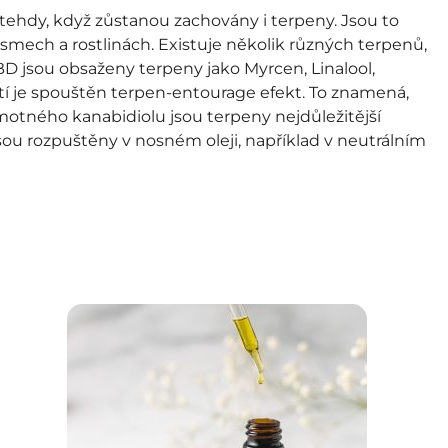
tehdy, když zůstanou zachovány i terpeny. Jsou to
nismech a rostlinách. Existuje několik různých terpenů,
BD jsou obsaženy terpeny jako Myrcen, Linalool,
í je spouštěn terpen-entourage efekt. To znamená,
motného kanabidiolu jsou terpeny nejdůležitější
sou rozpuštěny v nosném oleji, například v neutrálním