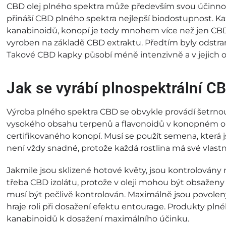
CBD olej plného spektra může především svou účinnost
přináší CBD plného spektra nejlepší biodostupnost. K
kanabinoidů, konopí je tedy mnohem více než jen CBD
vyroben na základě CBD extraktu. Předtím byly odstran
Takové CBD kapky působí méně intenzivně a v jejich o
Jak se vyrábí plnospektrální CB
Výroba plného spektra CBD se obvykle provádí šetrnou
vysokého obsahu terpenů a flavonoidů v konopném ol
certifikovaného konopí. Musí se použít semena, která 
není vždy snadné, protože každá rostlina má své vlastn
Jakmile jsou sklizené hotové květy, jsou kontrolovány n
třeba CBD izolátu, protože v oleji mohou být obsaženy 
musí být pečlivě kontrolován. Maximálně jsou povoleny 
hraje roli při dosažení efektu entourage. Produkty plné
kanabinoidů k dosažení maximálního účinku.