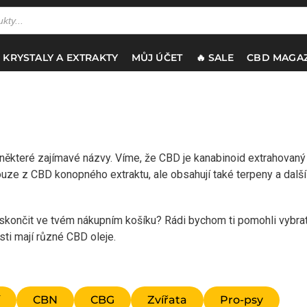
 KRYSTALY A EXTRAKTY
MŮJ ÚČET
🔥 SALE
CBD MAGAZ
některé zajímavé názvy. Víme, že CBD je kanabinoid extrahovaný
ouze z CBD konopného extraktu, ale obsahují také terpeny a další
l skončit ve tvém nákupním košíku? Rádi bychom ti pomohli vybrat
osti mají různé CBD oleje.
CBN
CBG
Zvířata
Pro-psy