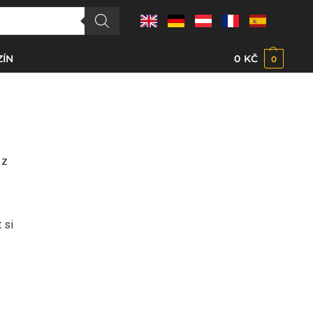
ÍN
0
KČ
0
 z
 si