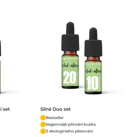
í set
Silné Duo set
Bestseller
Nejjemnější přírodní kvalita
Z ekologického pěstování