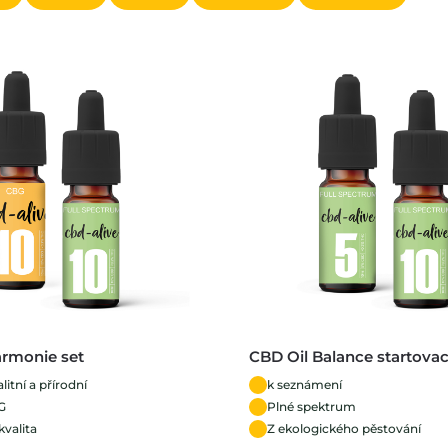
armonie set
CBD Oil Balance startovac
itní a přírodní
k seznámení
G
Plné spektrum
valita
Z ekologického pěstování