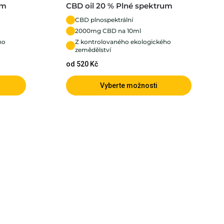
um
CBD oil 20 % Plné spektrum
CBD plnospektrální
2000mg CBD na 10ml
ho
Z kontrolovaného ekologického
zemědělství
od 520 Kč
Vyberte možnosti