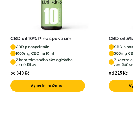
CBD oil 10% Plné spektrum
CBD oil 5
CBD plnospektrální
CBD plnos
1000mg CBD na 10ml
500mg CB
Z kontrolovaného ekologického
Z kontrol
zemědělství
zemědělst
od 340 Kč
od 225 Kč
Vyberte možnosti
V