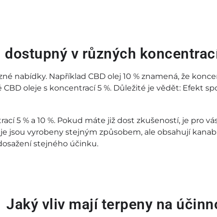
ej dostupný v různých koncentrac
zné nabídky. Například CBD olej 10 % znamená, že konce
é CBD oleje s koncentrací 5 %. Důležité je vědět: Efekt sp
í 5 % a 10 %. Pokud máte již dost zkušeností, je pro vás 
e jsou vyrobeny stejným způsobem, ale obsahují kanabin
dosažení stejného účinku.
Jaký vliv mají terpeny na účinn