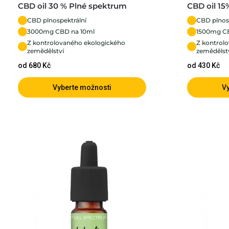
CBD oil 30 % Plné spektrum
CBD oil 15
CBD plnospektrální
CBD plnos
3000mg CBD na 10ml
1500mg CB
Z kontrolovaného ekologického
Z kontrol
zemědělství
zemědělst
od 680 Kč
od 430 Kč
Vyberte možnosti
V