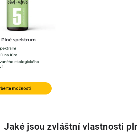
% Plné spektrum
pektrální
D na 10ml
ovaného ekologického
ví
yberte možnosti
Jaké jsou zvláštní vlastnosti p