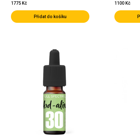
1775
Kč
1100
Kč
Přidat do košíku
P