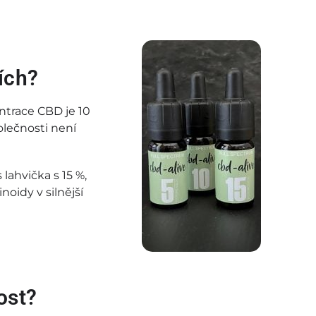
ích?
ntrace CBD je 10
olečnosti není
lahvička s 15 %,
oidy v silnější
ost?