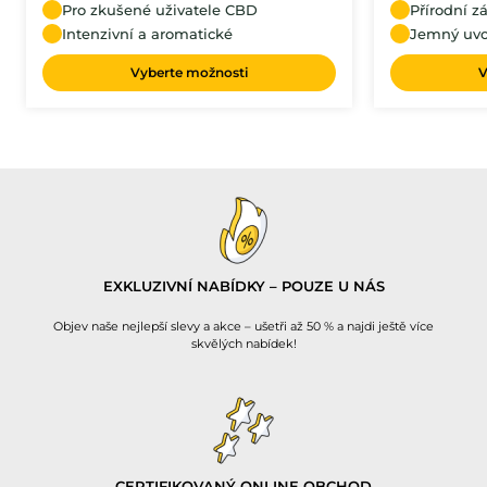
Pro zkušené uživatele CBD
Přírodní z
Intenzivní a aromatické
Jemný uvo
Vyberte možnosti
V
EXKLUZIVNÍ NABÍDKY – POUZE U NÁS
Objev naše nejlepší slevy a akce – ušetři až 50 % a najdi ještě více
skvělých nabídek!
CERTIFIKOVANÝ ONLINE OBCHOD