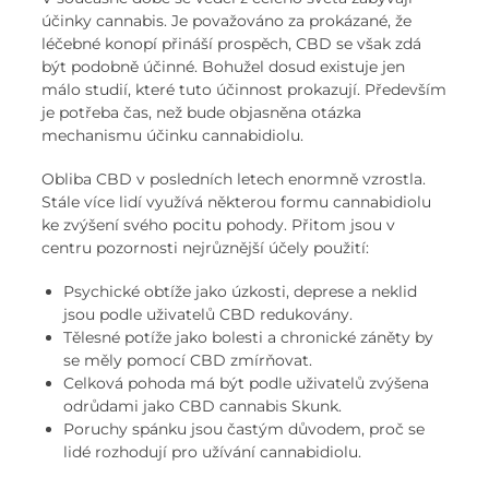
účinky cannabis. Je považováno za prokázané, že
léčebné konopí přináší prospěch, CBD se však zdá
být podobně účinné. Bohužel dosud existuje jen
málo studií, které tuto účinnost prokazují. Především
je potřeba čas, než bude objasněna otázka
mechanismu účinku cannabidiolu.
Obliba CBD v posledních letech enormně vzrostla.
Stále více lidí využívá některou formu cannabidiolu
ke zvýšení svého pocitu pohody. Přitom jsou v
centru pozornosti nejrůznější účely použití:
Psychické obtíže jako úzkosti, deprese a neklid
jsou podle uživatelů CBD redukovány.
Tělesné potíže jako bolesti a chronické záněty by
se měly pomocí CBD zmírňovat.
Celková pohoda má být podle uživatelů zvýšena
odrůdami jako CBD cannabis Skunk.
Poruchy spánku jsou častým důvodem, proč se
lidé rozhodují pro užívání cannabidiolu.