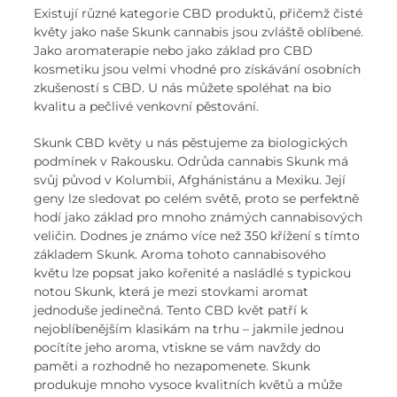
Existují různé kategorie CBD produktů, přičemž čisté
květy jako naše Skunk cannabis jsou zvláště oblíbené.
Jako aromaterapie nebo jako základ pro CBD
kosmetiku jsou velmi vhodné pro získávání osobních
zkušeností s CBD. U nás můžete spoléhat na bio
kvalitu a pečlivé venkovní pěstování.
Skunk CBD květy u nás pěstujeme za biologických
podmínek v Rakousku. Odrůda cannabis Skunk má
svůj původ v Kolumbii, Afghánistánu a Mexiku. Její
geny lze sledovat po celém světě, proto se perfektně
hodí jako základ pro mnoho známých cannabisových
veličin. Dodnes je známo více než 350 křížení s tímto
základem Skunk. Aroma tohoto cannabisového
květu lze popsat jako kořenité a nasládlé s typickou
notou Skunk, která je mezi stovkami aromat
jednoduše jedinečná. Tento CBD květ patří k
nejoblíbenějším klasikám na trhu – jakmile jednou
pocítíte jeho aroma, vtiskne se vám navždy do
paměti a rozhodně ho nezapomenete. Skunk
produkuje mnoho vysoce kvalitních květů a může