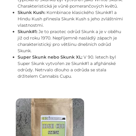
Charakteristická je vůně pomerančových květů.
Skunk Kush:
Kombinace klasického Skunk#1 a
Hindu Kush přinesla Skunk Kush s jeho zvláštními
vlastnostmi.
Skunk#1:
Je to praotec odrůd Skunk a je v oběhu
již od roku 1970. Nepříjemně nasládlý zápach je
charakteristický pro většinu dnešních odrůd
Skunk.
Super Skunk nebo Skunk XL:
V 90. letech byl
Super Skunk vytvořen ze Skunk#1 a afghánské
odrůdy. Netrvalo dlouho a odrůda se stala
držitelem Cannabis Cupu.