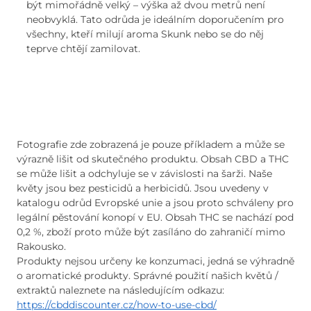
být mimořádně velký – výška až dvou metrů není
neobvyklá. Tato odrůda je ideálním doporučením pro
všechny, kteří milují aroma Skunk nebo se do něj
teprve chtějí zamilovat.
Fotografie zde zobrazená je pouze příkladem a může se
výrazně lišit od skutečného produktu. Obsah CBD a THC
se může lišit a odchyluje se v závislosti na šarži. Naše
květy jsou bez pesticidů a herbicidů. Jsou uvedeny v
katalogu odrůd Evropské unie a jsou proto schváleny pro
legální pěstování konopí v EU. Obsah THC se nachází pod
0,2 %, zboží proto může být zasíláno do zahraničí mimo
Rakousko.
Produkty nejsou určeny ke konzumaci, jedná se výhradně
o aromatické produkty. Správné použití našich květů /
extraktů naleznete na následujícím odkazu:
https://cbddiscounter.cz/how-to-use-cbd/