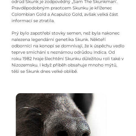
odrůd Skunk je zodpovědný „Sam The Skunkman’.
Pravděpodobným praotcem Skunku je kříženec
Colombian Gold a Acapulco Gold, avšak velká část
informací se ztratila.
Prý bylo zapotřebí stovky semen, než byla nakonec
nalezena legendární genetika Skunk. Někteří
odborníci na konopí se domnívají, že k úspěchu vedlo
teprve smíchání s neznámou odrůdou Indica. Od
roku 1982 hraje šlechtění Skunku důležitou roli také v
Nizozemsku. I když příběh obsahuje mnoho mýtů,
těší se Skunk dnes velké oblibě.