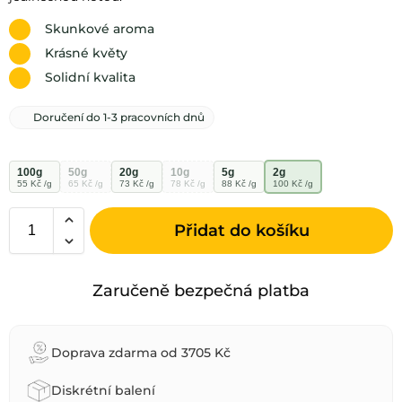
Skunkové aroma
Krásné květy
Solidní kvalita
Doručení do 1-3 pracovních dnů
100g
50g
20g
10g
5g
2g
55 Kč /g
65 Kč /g
73 Kč /g
78 Kč /g
88 Kč /g
100 Kč /g
Přidat do košíku
A
l
Zaručeně bezpečná platba
t
e
r
Doprava zdarma od 3705 Kč
n
a
Diskrétní balení
t