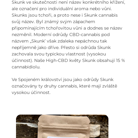
Skunk ve skutečnosti není název konkrétního křížení,
ale označení pro individuální aroma nebo vůni.
Skunks jsou tchoři, a proto nese i Skunk cannabis
svůj název. Byl známý svým zápachem
připomínajícím tchořovitou vůni a dodnes se název
nezměnil. Moderní odrůdy CBD-cannabis pod
názvem „Skunk’ však zdaleka nepáchnou tak
nepříjemně jako dříve. Přesto si odrůda Skunk
zachovala svou typickou vlastnost (vysokou
účinnost). Naše High-CBD květy Skunk obsahují 15 %
cannabidiolu.
Ve Spojeném království jsou jako odrůdy Skunk
označovány ty druhy cannabis, které mají zvláště
vysokou účinnost.