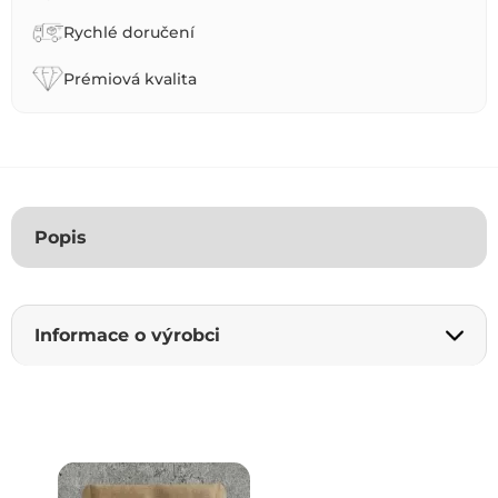
i
Rychlé doručení
v
e
Prémiová kvalita
:
Popis
Informace o výrobci