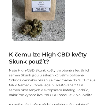
K čemu lze High CBD květy
Skunk použít?
Naše High-CBD Skunk květy vyrobené z legálních
semen Skunk jsou u zákazníků velmi oblíbené.
Odrůda cannabis obsahuje maximálně 0,2 % THC a je
tak v Německu zcela legální. Pěstované z CBD
semen obsažených v evropském katalogu odrůd,
nabízíme vysoce kvalitní CBD produkt v bio kvalitě.
V současné době se vědci z celého světa zabývají