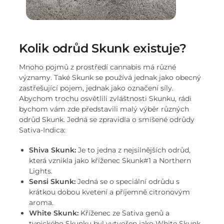
Kolik odrůd Skunk existuje?
Mnoho pojmů z prostředí cannabis má různé
významy. Také Skunk se používá jednak jako obecný
zastřešující pojem, jednak jako označení síly.
Abychom trochu osvětlili zvláštnosti Skunku, rádi
bychom vám zde představili malý výběr různých
odrůd Skunk. Jedná se zpravidla o smíšené odrůdy
Sativa-Indica:
Shiva Skunk:
Je to jedna z nejsilnějších odrůd,
která vznikla jako kříženec Skunk#1 a Northern
Lights.
Sensi Skunk:
Jedná se o speciální odrůdu s
krátkou dobou kvetení a příjemně citronovým
aroma.
White Skunk:
Kříženec ze Sativa genů a
typického Skunku byl vytvořen jako White Skunk.