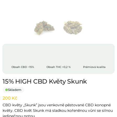
Obsah CBD
~15%
Obsah THC
<0,2 %
Prémiová kvalita
15% HIGH CBD Květy Skunk
Skladem
200
Kč
CBD květy „Skunk” jsou venkovně pěstované CBD konopné
květy. CBD květ Skunk má sladkou kořeněnou vůni se silnou
jedinečnou notou.