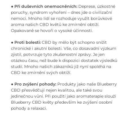
●
Při duševních onemocněních:
Deprese, úzkostné
poruchy, syndrom vyhoření – dnes jde o civilizační
nemoci. Mnoho lidí se rozhoduje využít borůvkové
aroma našich CBD květů ke zmírnění obtíží.
Opakovaně se hovoří o vysoké účinnosti.
●
Proti bolesti:
CBD by mělo být schopno snížit
chronické i akutní bolesti. Vše, co dosavadní výzkum
zjistil, potvrzuje tyto zkušenostní zprávy. Je jen
otázkou času, než bude k dispozici dostatek výsledků
studií. Mnoho našich zákazníků již nyní spoléhá na
CBD ke zmírnění svých obtíží.
●
Pro zvýšení pohody:
Produkty jako naše Blueberry
CBD přesvědčují nejen kvalitou, ale také svou
jedinečnou vůní. Při použití jako aromaterapie slouží
Blueberry CBD květy především ke zvýšení osobní
pohody a relaxaci.