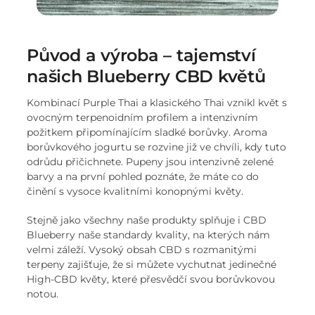
Původ a výroba – tajemství
našich Blueberry CBD květů
Kombinací Purple Thai a klasického Thai vznikl květ s
ovocným terpenoidním profilem a intenzivním
požitkem připomínajícím sladké borůvky. Aroma
borůvkového jogurtu se rozvine již ve chvíli, kdy tuto
odrůdu přičichnete. Pupeny jsou intenzivně zelené
barvy a na první pohled poznáte, že máte co do
činění s vysoce kvalitními konopnými květy.
Stejně jako všechny naše produkty splňuje i CBD
Blueberry naše standardy kvality, na kterých nám
velmi záleží. Vysoký obsah CBD s rozmanitými
terpeny zajišťuje, že si můžete vychutnat jedinečné
High-CBD květy, které přesvědčí svou borůvkovou
notou.