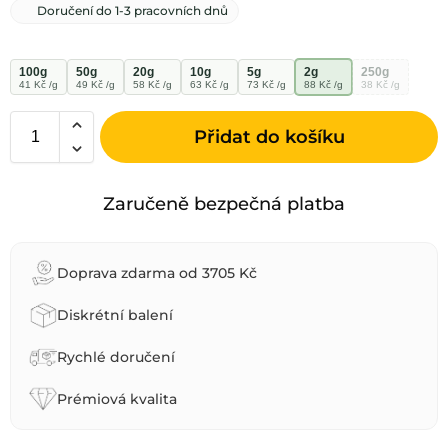
Doručení do 1-3 pracovních dnů
100g
50g
20g
10g
5g
2g
250g
41 Kč /g
49 Kč /g
58 Kč /g
63 Kč /g
73 Kč /g
88 Kč /g
38 Kč /g
Přidat do košíku
A
l
Zaručeně bezpečná platba
t
e
r
Doprava zdarma od 3705 Kč
n
a
Diskrétní balení
t
i
Rychlé doručení
v
e
Prémiová kvalita
: