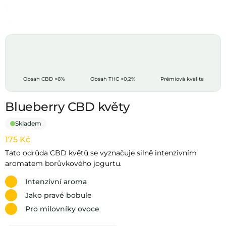
Obsah CBD
<6%
Obsah THC
<0,2%
Prémiová kvalita
Blueberry CBD květy
Skladem
175
Kč
Tato odrůda CBD květů se vyznačuje silně intenzivním
aromatem borůvkového jogurtu.
Intenzivní aroma
Jako pravé bobule
Pro milovníky ovoce