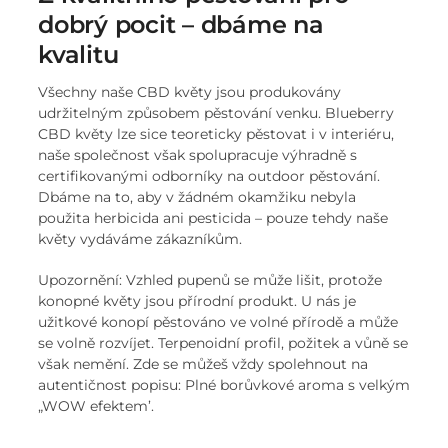
dobrý pocit – dbáme na
kvalitu
Všechny naše CBD květy jsou produkovány
udržitelným způsobem pěstování venku. Blueberry
CBD květy lze sice teoreticky pěstovat i v interiéru,
naše společnost však spolupracuje výhradně s
certifikovanými odborníky na outdoor pěstování.
Dbáme na to, aby v žádném okamžiku nebyla
použita herbicida ani pesticida – pouze tehdy naše
květy vydáváme zákazníkům.
Upozornění: Vzhled pupenů se může lišit, protože
konopné květy jsou přírodní produkt. U nás je
užitkové konopí pěstováno ve volné přírodě a může
se volně rozvíjet. Terpenoidní profil, požitek a vůně se
však nemění. Zde se můžeš vždy spolehnout na
autentičnost popisu: Plné borůvkové aroma s velkým
„WOW efektem’.