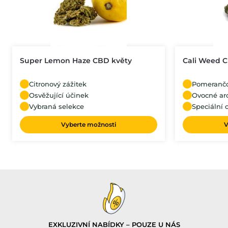
Super Lemon Haze CBD květy
Cali Weed 
Citronový zážitek
Pomerančov
Osvěžující účinek
Ovocné a
Vybraná selekce
Speciální 
Vyberte možnosti
V
EXKLUZIVNÍ NABÍDKY – POUZE U NÁS