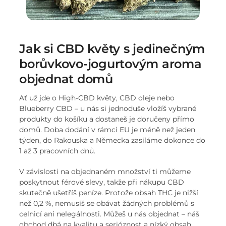
Jak si CBD květy s jedinečným
borůvkovo-jogurtovým aroma
objednat domů
Ať už jde o High-CBD květy, CBD oleje nebo
Blueberry CBD – u nás si jednoduše vložíš vybrané
produkty do košíku a dostaneš je doručeny přímo
domů. Doba dodání v rámci EU je méně než jeden
týden, do Rakouska a Německa zasíláme dokonce do
1 až 3 pracovních dnů.
V závislosti na objednaném množství ti můžeme
poskytnout férové slevy, takže při nákupu CBD
skutečně ušetříš peníze. Protože obsah THC je nižší
než 0,2 %, nemusíš se obávat žádných problémů s
celnicí ani nelegálnosti. Můžeš u nás objednat – náš
obchod dbá na kvalitu a serióznost a nízký obsah