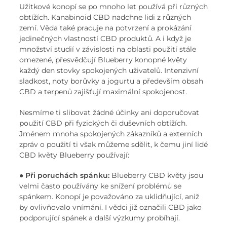
Užitkové konopí se po mnoho let používá při různých
obtížích. Kanabinoid CBD nadchne lidi z různých
zemí. Věda také pracuje na potvrzení a prokázání
jedinečných vlastností CBD produktů. A i když je
množství studií v závislosti na oblasti použití stále
omezené, přesvědčují Blueberry konopné květy
každý den stovky spokojených uživatelů. Intenzivní
sladkost, noty borůvky a jogurtu a především obsah
CBD a terpenů zajišťují maximální spokojenost.
Nesmíme ti slibovat žádné účinky ani doporučovat
použití CBD při fyzických či duševních obtížích.
Jménem mnoha spokojených zákazníků a externích
zpráv o použití ti však můžeme sdělit, k čemu jiní lidé
CBD květy Blueberry používají:
●
Při poruchách spánku:
Blueberry CBD květy jsou
velmi často používány ke snížení problémů se
spánkem. Konopí je považováno za uklidňující, aniž
by ovlivňovalo vnímání. I vědci již označili CBD jako
podporující spánek a další výzkumy probíhají.