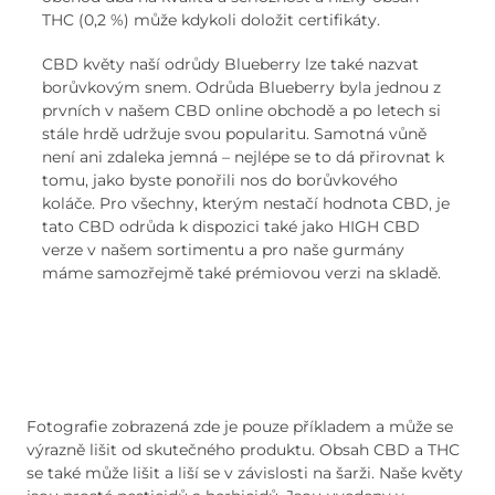
THC (0,2 %) může kdykoli doložit certifikáty.
CBD květy naší odrůdy Blueberry lze také nazvat
borůvkovým snem. Odrůda Blueberry byla jednou z
prvních v našem CBD online obchodě a po letech si
stále hrdě udržuje svou popularitu. Samotná vůně
není ani zdaleka jemná – nejlépe se to dá přirovnat k
tomu, jako byste ponořili nos do borůvkového
koláče. Pro všechny, kterým nestačí hodnota CBD, je
tato CBD odrůda k dispozici také jako HIGH CBD
verze v našem sortimentu a pro naše gurmány
máme samozřejmě také prémiovou verzi na skladě.
Fotografie zobrazená zde je pouze příkladem a může se
výrazně lišit od skutečného produktu. Obsah CBD a THC
se také může lišit a liší se v závislosti na šarži. Naše květy