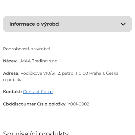
l
t
e
r
Informace o výrobci
n
a
t
i
Podrobnosti o výrobci
v
e
Název:
LMAA Trading s.r.o.
:
Adresa:
Vodičkova 710/31, 2. patro, 110 00 Praha 1, Česká
republika
Kontakt:
Contact Form
Cbddiscounter Číslo položky:
Y001-0002
Související produkty