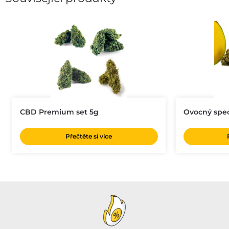
CBD Premium set 5g
Ovocný spec
Přečtěte si více