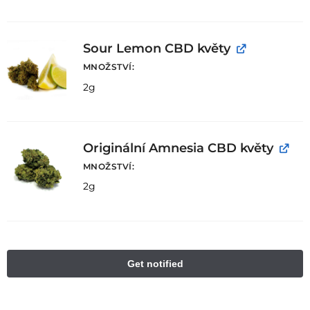
Sour Lemon CBD květy
MNOŽSTVÍ
2g
Originální Amnesia CBD květy
MNOŽSTVÍ
2g
A