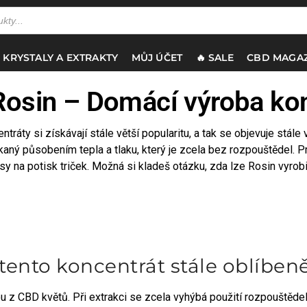
 KRYSTALY A EXTRAKTY
MŮJ ÚČET
🔥 SALE
CBD MAGAZ
osin – Domácí výroba ko
tráty si získávají stále větší popularitu, a tak se objevuje stál
kaný působením tepla a tlaku, který je zcela bez rozpouštědel. Pr
 lisy na potisk triček. Možná si kladeš otázku, zda lze Rosin vyro
tento koncentrát stále oblíbeně
 z CBD květů. Při extrakci se zcela vyhýbá použití rozpouštědel