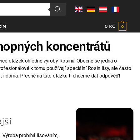
ÍN
0
KČ
0
nopných koncentrátů
e více otázek ohledně výroby Rosinu. Obecně se jedná o
ofesionálové k tomu používají speciální Rosin lisy, ale často
bit i doma. Přesně na tuto otázku ti chceme dát odpověď!
jší
. Výroba probíhá lisováním,