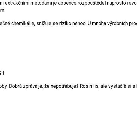
inými extrakčními metodami je absence rozpouštědel naprosto revol
em.
pečné chemikálie, snižuje se riziko nehod. U mnoha výrobních pr
ma
by. Dobrá zpráva je, že nepotřebuješ Rosin lis, ale vystačíš si