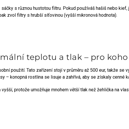
čky s různou hustotou filtru. Pokud používáš hašiš nebo kief, jso
ak zvol filtry s hrubší síťovinou (vyšší mikronová hodnota).
imální teplotu a tlak – pro koho
bní použití. Tato zařízení stojí v průměru až 500 eur, takže se 
sy – konopná rostlina se lisuje a zahřívá, aby se získaly cenné 
 vyšší, protože umožňuje mnohem větší tlak než žehlička na vlas