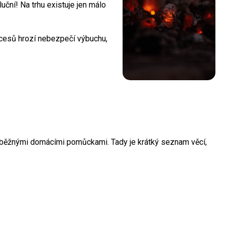
uční! Na trhu existuje jen málo
ocesů hrozí nebezpečí výbuchu,
 s běžnými domácími pomůckami. Tady je krátký seznam věcí,