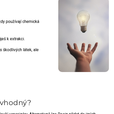
vždy používají chemická
eš k extrakci.
 škodlivých látek, ale
t vhodný?