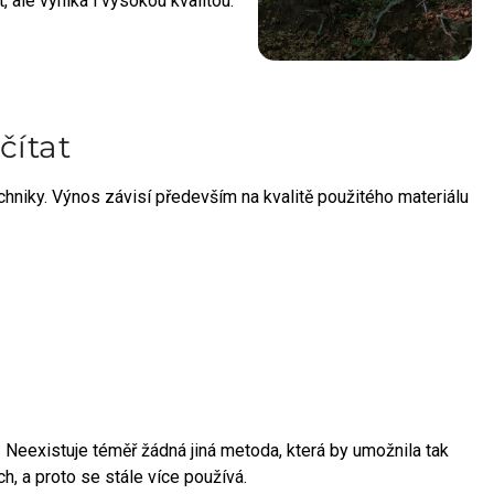
 ale vyniká i vysokou kvalitou.
čítat
chniky. Výnos závisí především na kvalitě použitého materiálu
! Neexistuje téměř žádná jiná metoda, která by umožnila tak
h, a proto se stále více používá.