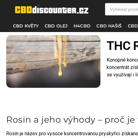
CBD KVĚTY
CBD OLEJ
H4CBD
CBD HAŠIŠ
CBD
THC R
Konopné koncen
koncentrát zís
se využívají i
Rosin a jeho výhody – proč je 
Rosin je název pro vysoce koncentrovanou pryskyřici získanou