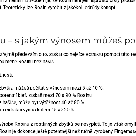
m změnám. Důvodem je, že Rosin není jen naprosto čistý produkt,
. Teoreticky lze Rosin vyrobit z jakékoli odrůdy konopí.
u – s jakým výnosem můžeš po
řejmě především o to, získat co nejvíce extraktu pomocí této te
nou méně Rosinu než hašiš.
žnosti:
zbytky, můžeš počítat s výnosem mezi 5 až 10 %.
otentní kief, získáš mezi 70 a 90 % Rosinu.
z hašiše, může být výtěžnost 40 až 80 %.
při extrakci výnos kolem 15 až 20 %.
výroba Rosinu z rostlinných zbytků se nevyplatí. To je však omyl
 Rosin je dokonce ještě potentnější než ručně vyrobený Fingerhasc