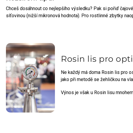
Chceš dosáhnout co nejlepšího výsledku? Pak si pořiď čajové sá
síťovinou (nižší mikronová hodnota). Pro rostlinné zbytky naop
Rosin lis pro opt
Ne každý má doma Rosin lis pro oso
jako při metodě se žehličkou na vla
Výnos je však u Rosin lisu mnohem