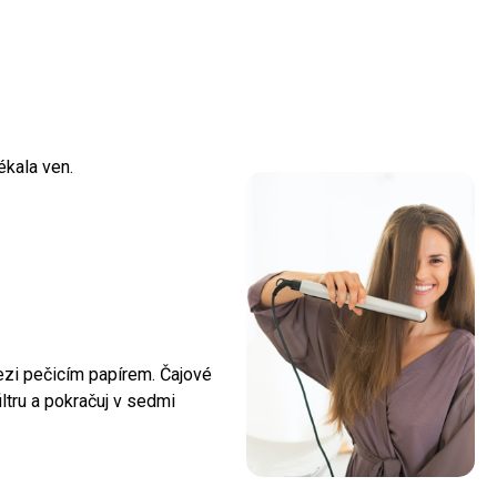
ékala ven.
mezi pečicím papírem. Čajové
ltru a pokračuj v sedmi