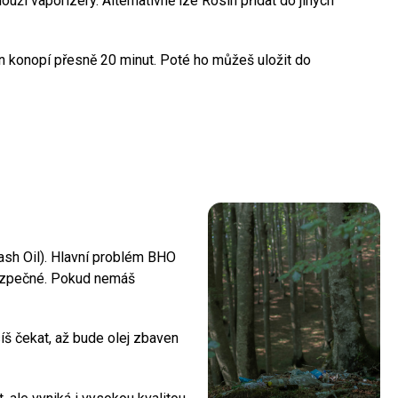
uží vaporizéry. Alternativně lze Rosin přidat do jiných
n konopí přesně 20 minut. Poté ho můžeš uložit do
ash Oil). Hlavní problém BHO
 bezpečné. Pokud nemáš
š čekat, až bude olej zbaven