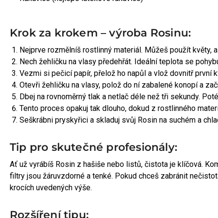
Krok za krokem – výroba Rosinu:
Nejprve rozmělníš rostlinný materiál. Můžeš použít květy, al
Nech žehličku na vlasy předehřát. Ideální teplota se pohyb
Vezmi si pečicí papír, přelož ho napůl a vlož dovnitř první k
Otevři žehličku na vlasy, polož do ní zabalené konopí a začn
Dbej na rovnoměrný tlak a netlač déle než tři sekundy. Poté 
Tento proces opakuj tak dlouho, dokud z rostlinného mater
Seškrábni pryskyřici a skladuj svůj Rosin na suchém a chl
Tip pro skutečné profesionály:
Ať už vyrábíš Rosin z hašiše nebo listů, čistota je klíčová. K
filtry jsou žáruvzdorné a tenké. Pokud chceš zabránit nečisto
krocích uvedených výše.
Rozšíření tipu: