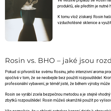
Ve většině případů se Rosin haš
produktů, ale předtím je nutné 
K tomu vlož získaný Rosin haš
vzduchotěsné sklenice a využí
Rosin vs. BHO – jaké jsou rozd
Pokud si přivoníš ke svému Rosinu, jeho intenzivní aroma p
spočívá v tom, že se neobejde bez použití rozpouštědel. Kro
profesionální vybavení, je téměř jisté, že během výroby může 
Rosin se vyrábí zcela bezpečnou metodou a je stejně vhodný 
zbytků rozpouštědel. Rosin můžeš okamžitě použít po vylisov