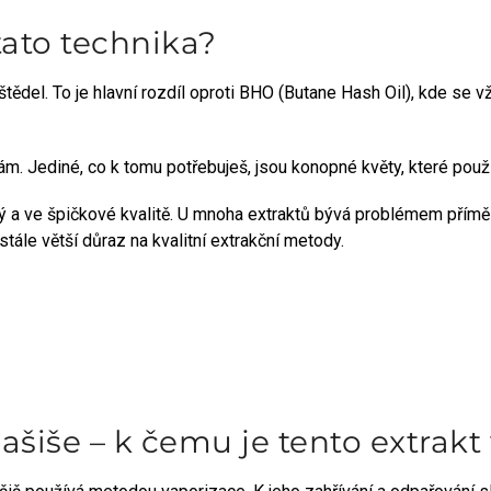
ato technika?
štědel. To je hlavní rozdíl oproti BHO (Butane Hash Oil), kde se 
m. Jediné, co k tomu potřebuješ, jsou konopné květy, které použij
ý a ve špičkové kvalitě. U mnoha extraktů bývá problémem příměs
 stále větší důraz na kvalitní extrakční metody.
hašiše – k čemu je tento extrak