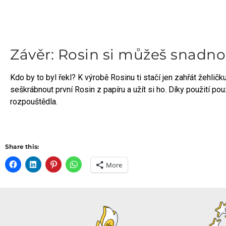
Závěr: Rosin si můžeš snadn
Kdo by to byl řekl? K výrobě Rosinu ti stačí jen zahřát žehlič
seškrábnout první Rosin z papíru a užít si ho. Díky použití pouz
rozpouštědla.
Share this:
More