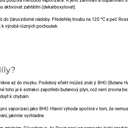
iš používá metodou vaporizace. K jeho zahřívání a odpařování slo
ho aktivovat zahřátím (dekarboxylovat).
iš do žáruvzdorné nádoby. Předehřej troubu na 120 °C a peč Rosi
t k výrobě různých pochoutek.
íly?
ronikne až do mozku. Podobný efekt můžeš znát z BHO (Butane H
mě toho je k extrakci zapotřebí butanový plyn, což není zrovna
dojít k chybám.
pro vaporizaci jako BHO. Hlavní výhoda spočívá v tom, že nemusí
ání, jakmile vychladne.