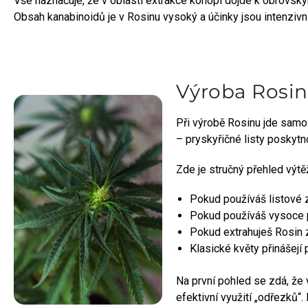
Vše naznačuje, že v oblasti extrakce konopí dojde k obrovský
Obsah kanabinoidů je v Rosinu vysoký a účinky jsou intenzivní
Výroba Rosin
Při výrobě Rosinu jde samoz
– pryskyřičné listy poskyt
Zde je stručný přehled výtě
Pokud používáš listové 
Pokud používáš vysoce p
Pokud extrahuješ Rosin 
Klasické květy přinášejí 
Na první pohled se zdá, že 
efektivní využití „odřezků“.