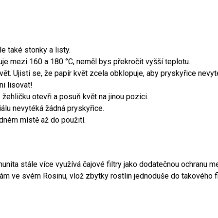
e také stonky a listy.
uje mezi 160 a 180 °C, neměl bys překročit vyšší teplotu.
vět. Ujisti se, že papír květ zcela obklopuje, aby pryskyřice nevyt
i lisovat!
žehličku otevři a posuň květ na jinou pozici.
iálu nevytéká žádná pryskyřice.
adném místě až do použití.
omunita stále více využívá čajové filtry jako dodatečnou ochranu 
tám ve svém Rosinu, vlož zbytky rostlin jednoduše do takového fi