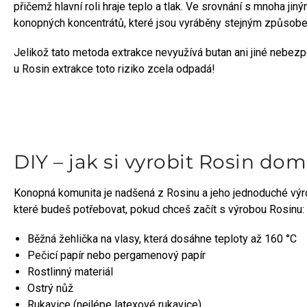
přičemž hlavní roli hraje teplo a tlak. Ve srovnání s mnoha j
konopných koncentrátů, které jsou vyráběny stejným způsob
Jelikož tato metoda extrakce nevyužívá butan ani jiné nebez
u Rosin extrakce toto riziko zcela odpadá!
DIY – jak si vyrobit Rosin do
Konopná komunita je nadšená z Rosinu a jeho jednoduché výro
které budeš potřebovat, pokud chceš začít s výrobou Rosinu:
Běžná žehlička na vlasy, která dosáhne teploty až 160 °C
Pečicí papír nebo pergamenový papír
Rostlinný materiál
Ostrý nůž
Rukavice (nejlépe latexové rukavice)