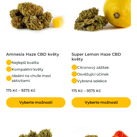
Amnesia Haze CBD květy
Super Lemon Haze CBD
květy
Nejlepší kvalita
Citronový zážitek
Kompaktní květy
Osvěžující účinek
Ideální na chvíle mezi
aktivitami
Vybraná selekce
175
Kč
–
9375
Kč
175
Kč
–
9375
Kč
Vyberte možnosti
Vyberte možnosti