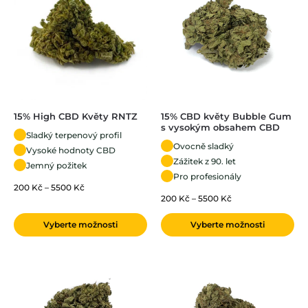
15% High CBD Květy RNTZ
15% CBD květy Bubble Gum
s vysokým obsahem CBD
Sladký terpenový profil
Ovocně sladký
Vysoké hodnoty CBD
Zážitek z 90. let
Jemný požitek
Pro profesionály
200
Kč
–
5500
Kč
200
Kč
–
5500
Kč
Vyberte možnosti
Vyberte možnosti