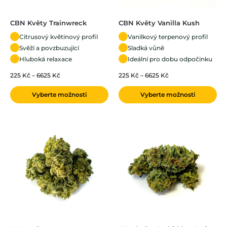
CBN Květy Trainwreck
CBN Květy Vanilla Kush
Citrusový květinový profil
Vanilkový terpenový profil
Svěží a povzbuzující
Sladká vůně
Hluboká relaxace
Ideální pro dobu odpočinku
225
Kč
–
6625
Kč
225
Kč
–
6625
Kč
Vyberte možnosti
Vyberte možnosti