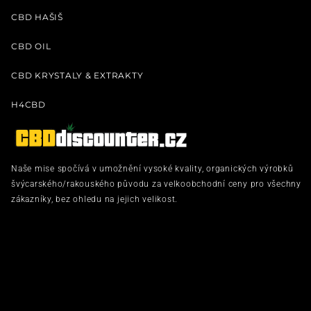
CBD HAŠIŠ
CBD OIL
CBD KRYSTALY & EXTRAKTY
H4CBD
Naše mise spočívá v umožnění vysoké kvality, organických výrobků
švýcarského/rakouského původu za velkoobchodní ceny pro všechny
zákazníky, bez ohledu na jejich velikost.