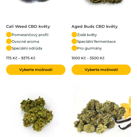
Cali Weed CBD květy
Aged Buds CBD květy
Pomerančový profil
Zralé květy
Ovocné aroma
Speciální fermentace
Speciální odrůda
Pro gurmány
175
Kč
–
9375
Kč
1000
Kč
–
3500
Kč
Vyberte možnosti
Vyberte možnosti