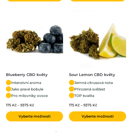
Blueberry CBD květy
Sour Lemon CBD květy
Intenzivní aroma
Jemná citrusová nota
Jako pravé bobule
Přirozená svěžest
Pro milovníky ovoce
TOP kvalita
175
Kč
–
9375
Kč
175
Kč
–
9375
Kč
Vyberte možnosti
Vyberte možnosti