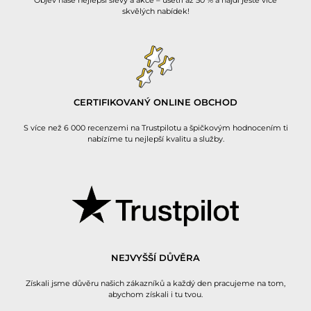
Objev naše nejlepší slevy a akce – ušetři až 50 % a najdi ještě více
skvělých nabídek!
CERTIFIKOVANÝ ONLINE OBCHOD
S více než 6 000 recenzemi na Trustpilotu a špičkovým hodnocením ti
nabízíme tu nejlepší kvalitu a služby.
NEJVYŠŠÍ DŮVĚRA
Získali jsme důvěru našich zákazníků a každý den pracujeme na tom,
abychom získali i tu tvou.