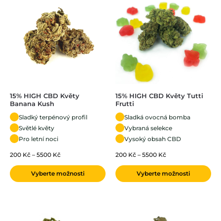
15% HIGH CBD Květy
15% HIGH CBD Květy Tutti
Banana Kush
Frutti
Sladký terpénový profil
Sladká ovocná bomba
Světlé květy
Vybraná selekce
Pro letní noci
Vysoký obsah CBD
200
Kč
–
5500
Kč
200
Kč
–
5500
Kč
Vyberte možnosti
Vyberte možnosti