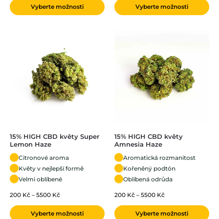
Vyberte možnosti
Vyberte možnosti
15% HIGH CBD květy Super
15% HIGH CBD květy
Lemon Haze
Amnesia Haze
Citronové aroma
Aromatická rozmanitost
Květy v nejlepší formě
Kořeněný podtón
Velmi oblíbené
Oblíbená odrůda
200
Kč
–
5500
Kč
200
Kč
–
5500
Kč
Vyberte možnosti
Vyberte možnosti