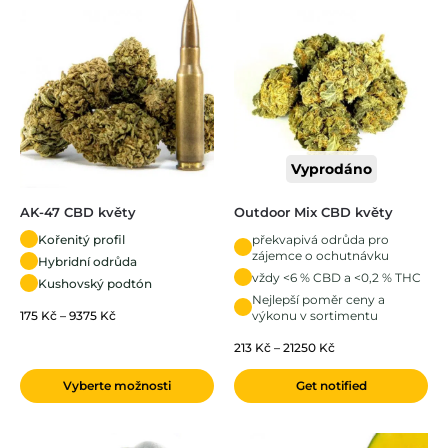
Vyprodáno
AK-47 CBD květy
Outdoor Mix CBD květy
Kořenitý profil
překvapivá odrůda pro
zájemce o ochutnávku
Hybridní odrůda
vždy <6 % CBD a <0,2 % THC
Kushovský podtón
Nejlepší poměr ceny a
175
Kč
–
9375
Kč
výkonu v sortimentu
213
Kč
–
21250
Kč
Vyberte možnosti
Get notified