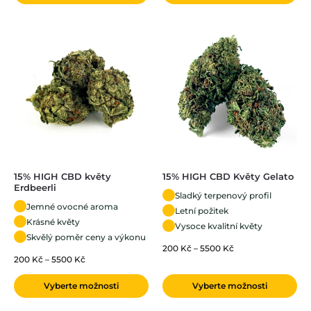
15% HIGH CBD květy
15% HIGH CBD Květy Gelato
Erdbeerli
Sladký terpenový profil
Jemné ovocné aroma
Letní požitek
Krásné květy
Vysoce kvalitní květy
Skvělý poměr ceny a výkonu
200
Kč
–
5500
Kč
200
Kč
–
5500
Kč
Vyberte možnosti
Vyberte možnosti