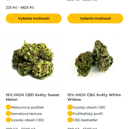
225
Kč
–
6625
Kč
Vyberte možnosti
Vyberte možnosti
15% HIGH CBD Květy Sweet
15% HIGH CBG Květy White
Melon
Widow
Melounový požitek
Vysoký obsah CBG
Sametová textura
Požitkářský profil
Vysoký obsah CBD
CBG bestseller