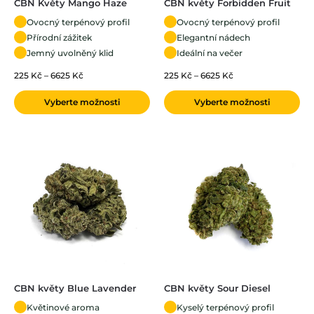
CBN Květy Mango Haze
CBN květy Forbidden Fruit
Ovocný terpénový profil
Ovocný terpénový profil
Přírodní zážitek
Elegantní nádech
Jemný uvolněný klid
Ideální na večer
225
Kč
–
6625
Kč
225
Kč
–
6625
Kč
Vyberte možnosti
Vyberte možnosti
CBN květy Blue Lavender
CBN květy Sour Diesel
Květinové aroma
Kyselý terpénový profil