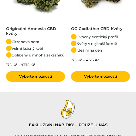
Originální Amnesia CBD
OG Godfather CBD Květy
květy
Ovocný exotický profil
Citronová nota
Květy v nejlepší formě
Velmi krásný květ
Ideální na den
Oblíbený u mnoha zákazníků
175
Kč
–
4125
Kč
175
Kč
–
9375
Kč
Vyberte možnosti
Vyberte možnosti
EXKLUZIVNÍ NABÍDKY – POUZE U NÁS