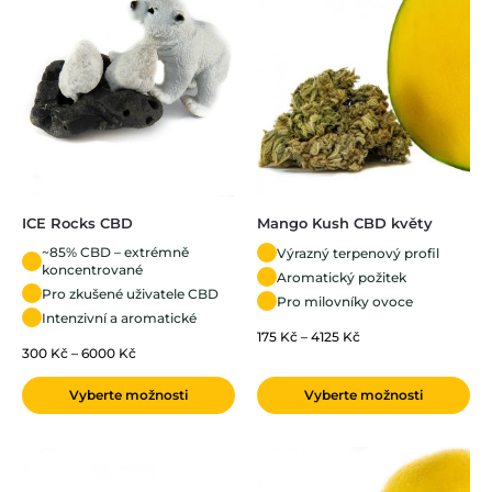
ICE Rocks CBD
Mango Kush CBD květy
~85% CBD – extrémně
Výrazný terpenový profil
koncentrované
Aromatický požitek
Pro zkušené uživatele CBD
Pro milovníky ovoce
Intenzivní a aromatické
175
Kč
–
4125
Kč
300
Kč
–
6000
Kč
Vyberte možnosti
Vyberte možnosti