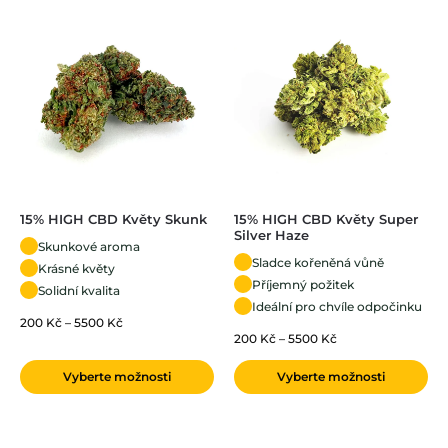
15% HIGH CBD Květy Skunk
15% HIGH CBD Květy Super
Silver Haze
Skunkové aroma
Sladce kořeněná vůně
Krásné květy
Příjemný požitek
Solidní kvalita
Ideální pro chvíle odpočinku
200
Kč
–
5500
Kč
200
Kč
–
5500
Kč
Vyberte možnosti
Vyberte možnosti