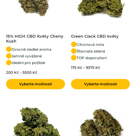
15% HIGH CBD Květy Cherry
Green Crack CBD květy
Kush
Citronová nota
Ovocně sladké aroma
Šťavnatá zelená
Jemně vyvážené
TOP doporučení
Ideální pro požitek
175
Kč
–
9375
Kč
200
Kč
–
5500
Kč
Vyberte možnosti
Vyberte možnosti