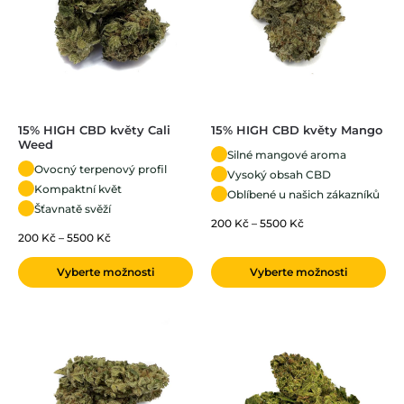
15% HIGH CBD květy Cali
15% HIGH CBD květy Mango
Weed
Silné mangové aroma
Ovocný terpenový profil
Vysoký obsah CBD
Kompaktní květ
Oblíbené u našich zákazníků
Šťavnatě svěží
200
Kč
–
5500
Kč
200
Kč
–
5500
Kč
Vyberte možnosti
Vyberte možnosti