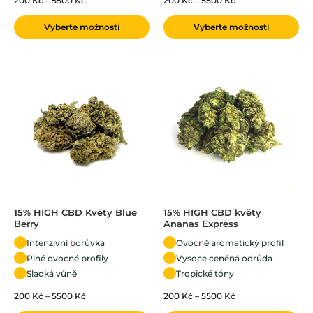
200
Kč
–
5500
Kč
200
Kč
–
5500
Kč
Vyberte možnosti
Vyberte možnosti
15% HIGH CBD Květy Blue
15% HIGH CBD květy
Berry
Ananas Express
Intenzivní borůvka
Ovocně aromatický profil
Plné ovocné profily
Vysoce ceněná odrůda
Sladká vůně
Tropické tóny
200
Kč
–
5500
Kč
200
Kč
–
5500
Kč