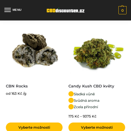
MENU
0
CBN Rocks
Candy Kush CBD květy
od 163 Kč /g
Sladká vůně
Svůdná aroma
Zcela přírodní
175
Kč
–
9375
Kč
Vyberte možnosti
Vyberte možnosti