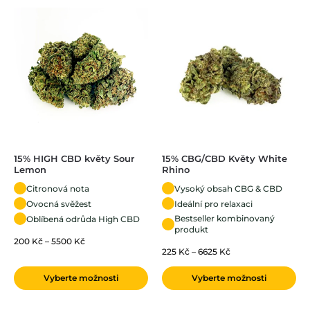
15% HIGH CBD květy Sour
15% CBG/CBD Květy White
Lemon
Rhino
Citronová nota
Vysoký obsah CBG & CBD
Ovocná svěžest
Ideální pro relaxaci
Bestseller kombinovaný
Oblíbená odrůda High CBD
produkt
200
Kč
–
5500
Kč
225
Kč
–
6625
Kč
Vyberte možnosti
Vyberte možnosti