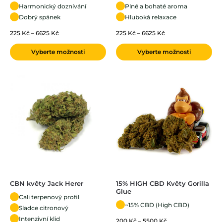
Harmonický doznívání
Plné a bohaté aroma
Dobrý spánek
Hluboká relaxace
225
Kč
–
6625
Kč
225
Kč
–
6625
Kč
Vyberte možnosti
Vyberte možnosti
CBN květy Jack Herer
15% HIGH CBD Květy Gorilla
Glue
Cali terpenový profil
~15% CBD (High CBD)
Sladce citronový
Intenzivní klid
200
Kč
–
5500
Kč